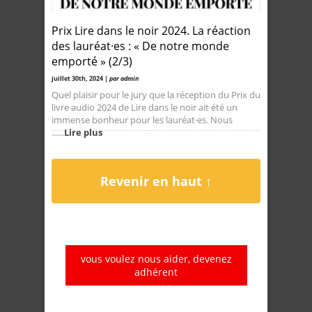
Prix Lire dans le noir 2024. La réaction
des lauréat·es : « De notre monde
emporté » (2/3)
juillet 30th, 2024 |
par admin
Quel plaisir pour le jury que la réception du Prix du
livre audio 2024 de Lire dans le noir ait été un
immense bonheur pour les lauréat·es. Nous
......
Lire plus
Revenir en haut ↑
vous voulez nous aider, devenez
adhérent