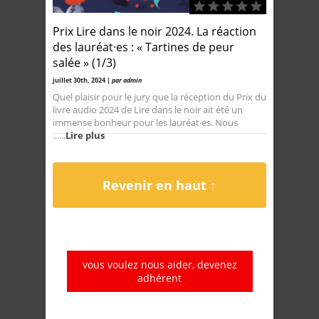
Prix Lire dans le noir 2024. La réaction
des lauréat·es : « Tartines de peur
salée » (1/3)
juillet 30th, 2024 |
par admin
Quel plaisir pour le jury que la réception du Prix du
livre audio 2024 de Lire dans le noir ait été un
immense bonheur pour les lauréat·es. Nous
......
Lire plus
Revenir en haut ↑
vous voulez nous aider, devenez
adhérent