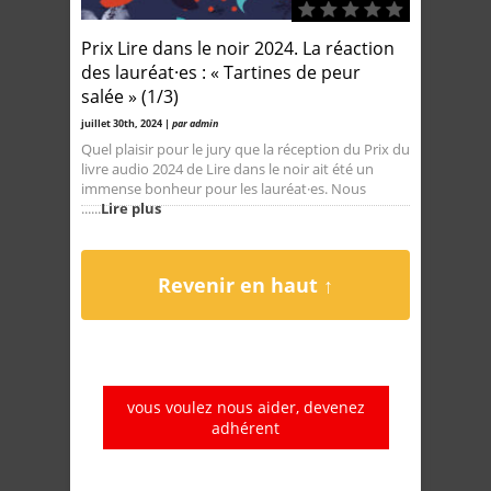
Prix Lire dans le noir 2024. La réaction
des lauréat·es : « Tartines de peur
salée » (1/3)
juillet 30th, 2024 |
par admin
Quel plaisir pour le jury que la réception du Prix du
livre audio 2024 de Lire dans le noir ait été un
immense bonheur pour les lauréat·es. Nous
......
Lire plus
Revenir en haut ↑
vous voulez nous aider, devenez
adhérent