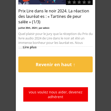
Prix Lire dans le noir 2024. La réaction
des lauréat·es : « Tartines de peur
salée » (1/3)
juillet 30th, 2024 |
par admin
Quel plaisir pour le jury que la réception du Prix du
livre audio 2024 de Lire dans le noir ait été un
immense bonheur pour les lauréat·es. Nous
......
Lire plus
Revenir en haut ↑
vous voulez nous aider, devenez
adhérent