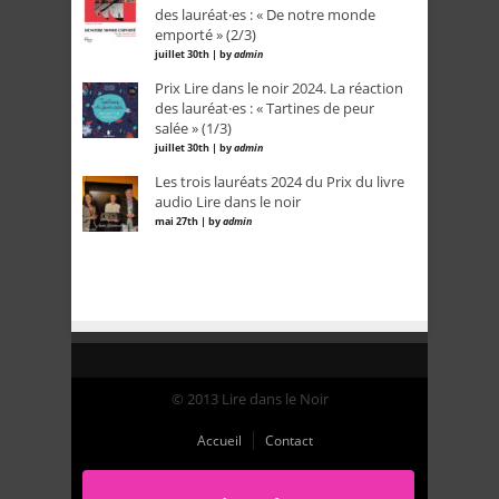
des lauréat·es : « De notre monde
emporté » (2/3)
juillet 30th | by
admin
Prix Lire dans le noir 2024. La réaction
des lauréat·es : « Tartines de peur
salée » (1/3)
juillet 30th | by
admin
Les trois lauréats 2024 du Prix du livre
audio Lire dans le noir
mai 27th | by
admin
© 2013 Lire dans le Noir
Accueil
Contact