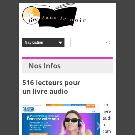
Nos Infos
516 lecteurs pour
un livre audio
Un
livre
audi
o
com