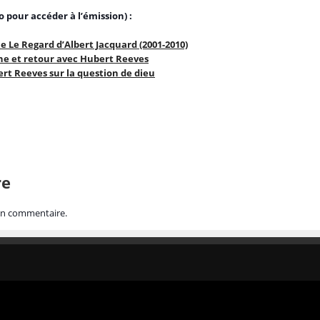
io pour accéder à l’émission) :
 Le Regard d’Albert Jacquard (2001-2010)
une et retour avec Hubert Reeves
rt Reeves sur la question de dieu
re
un commentaire.