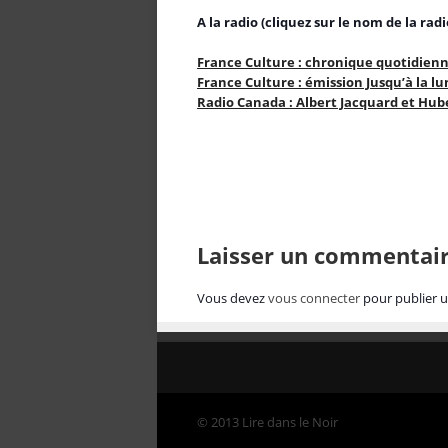
A la radio (cliquez sur le nom de la rad
France Culture : chronique quotidienne
France Culture : émission Jusqu’à la l
Radio Canada : Albert Jacquard et Hube
Laisser un commentai
Vous devez
vous connecter
pour publier 
© 2013 Lire dans le Noir