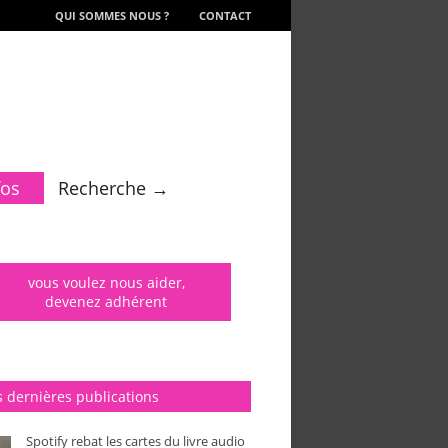
QUI SOMMES NOUS ?
CONTACT
fos
Recherche →
vous voulez nous aider,
devenez adhérent
 dernières publications
Spotify rebat les cartes du livre audio