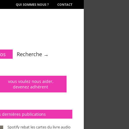
QUI SOMMES NOUS ?
CONTACT
fos
Recherche →
vous voulez nous aider,
devenez adhérent
 dernières publications
Spotify rebat les cartes du livre audio