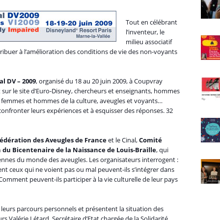
Tout en célébrant
l’inventeur, le
milieu associatif
ribuer à l’amélioration des conditions de vie des non-voyants
l DV – 2009
, organisé du 18 au 20 juin 2009, à Coupvray
nit sur le site d’Euro-Disney, chercheurs et enseignants, hommes
s, femmes et hommes de la culture, aveugles et voyants…
confronter leurs expériences et à esquisser des réponses. 32
édération des Aveugles de France
et le Cinal,
Comité
u Bicentenaire de la Naissance de Louis-Braille
, qui
nnes du monde des aveugles. Les organisateurs interrogent :
 ceux qui ne voient pas ou mal peuvent-ils s’intégrer dans
 Comment peuvent-ils participer à la vie culturelle de leur pays
leurs parcours personnels et présentent la situation des
rs Valérie Létard, Secrétaire d’Etat chargée de la Solidarité,