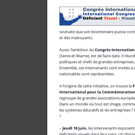
souhaite que son bicentenaire puisse cont
et des malvoyants.
Aussi, l’ambition du
Congrès Internationa
(Seine-et-Marne), est de faire date. Il réu
politiques et chefs de grandes entreprise
Ensemble, ces intervenants sont invités à 
nationalités sont représentées.
A l’origine de cette initiative, on trouve la
F
International pour la Commémoration d
regroupe de grandes associations europée
Dans un monde où tout est image, comment
les systèmes éducatifs et les entreprises ?
?
–
Jeudi 18 juin,
les intervenants exposent 
déficients visuels dans leur pays. Un discou