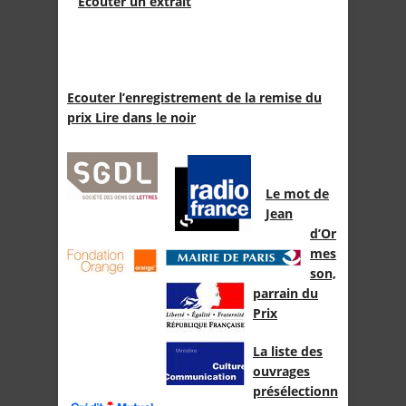
Écouter un extrait
Ecouter l’enregistrement de la remise du
prix Lire dans le noir
Le mot de
Jean
d’Or
mes
son,
parrain du
Prix
La liste des
ouvrages
présélectionn