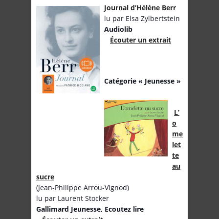
Journal d’Hélène Berr
lu par Elsa Zylbertstein
Audiolib
Écouter un extrait
Catégorie « Jeunesse »
L’
o
me
let
te
au
sucre
(Jean-Philippe Arrou-Vignod)
lu par Laurent Stocker
Gallimard Jeunesse, Ecoutez lire