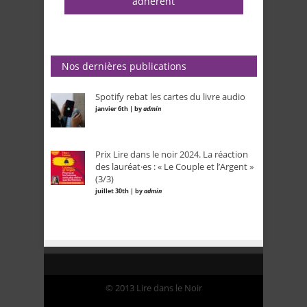
adhérent
Nos dernières publications
Spotify rebat les cartes du livre audio
janvier 6th | by
admin
Prix Lire dans le noir 2024. La réaction
des lauréat·es : « Le Couple et l’Argent »
(3/3)
juillet 30th | by
admin
© 2013 Lire dans le Noir