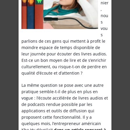
nier
,
nou
s
vou
s
parlions de ces gens qui mettent à profit le
moindre espace de temps disponible de
leur journée pour écouter des livres audios.
Est-ce un bon moyen de lire et de s’enrichir
culturellement, ou risque-t-on de perdre en
qualité d’écoute et d’attention ?
La même question se pose avec une autre
pratique semble-t-il de plus en plus en
vogue : l’écoute accélérée de livres audios et
de podcasts rendue possible par les
applications et outils de diffusion qui
proposent cette fonctionnalité. Il y a
quelques mois, l’entrepreneur américain
Khe Hy dévoilait
dans un article consacré à