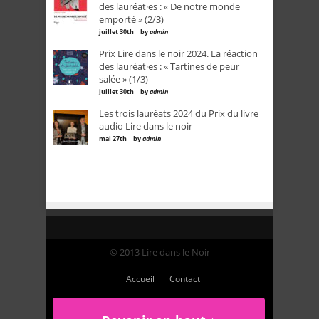
des lauréat·es : « De notre monde
emporté » (2/3)
juillet 30th | by
admin
Prix Lire dans le noir 2024. La réaction
des lauréat·es : « Tartines de peur
salée » (1/3)
juillet 30th | by
admin
Les trois lauréats 2024 du Prix du livre
audio Lire dans le noir
mai 27th | by
admin
© 2013 Lire dans le Noir
Accueil
Contact