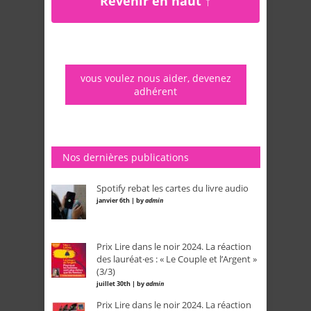
Revenir en haut ↑
vous voulez nous aider, devenez
adhérent
Nos dernières publications
Spotify rebat les cartes du livre audio
janvier 6th | by
admin
Prix Lire dans le noir 2024. La réaction
des lauréat·es : « Le Couple et l’Argent »
(3/3)
juillet 30th | by
admin
Prix Lire dans le noir 2024. La réaction