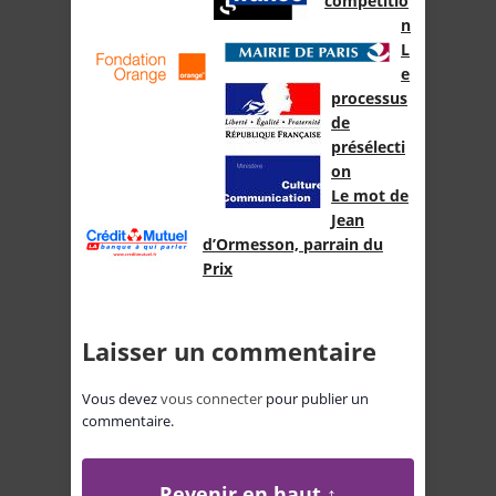
compétitio
n
L
e
processus
de
présélecti
on
Le mot de
Jean
d’Ormesson, parrain du
Prix
Laisser un commentaire
Vous devez
vous connecter
pour publier un
commentaire.
Revenir en haut ↑