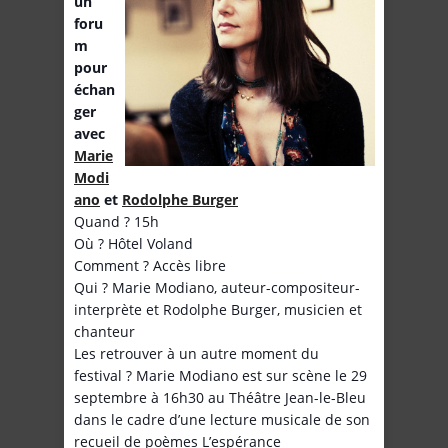
un
foru
m
pour
échan
ger
avec
Marie
Modi
ano
et
Rodolphe Burger
Quand ? 15h
Où ? Hôtel Voland
Comment ? Accès libre
Qui ? Marie Modiano, auteur-compositeur-
interprète et Rodolphe Burger, musicien et
chanteur
Les retrouver à un autre moment du
festival ? Marie Modiano est sur scène le 29
septembre à 16h30 au Théâtre Jean-le-Bleu
dans le cadre d’une lecture musicale de son
recueil de poèmes L’espérance