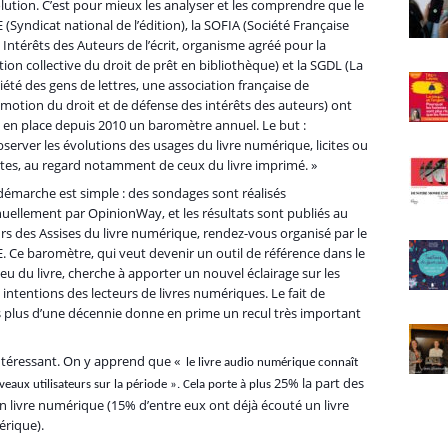
lution. C’est pour mieux les analyser et les comprendre que le
 (Syndicat national de l’édition), la SOFIA (Société Française
 Intérêts des Auteurs de l’écrit, organisme agréé pour la
tion collective du droit de prêt en bibliothèque) et la SGDL (La
iété des gens de lettres, une association française de
motion du droit et de défense des intérêts des auteurs) ont
 en place depuis 2010 un baromètre annuel. Le but :
bserver les évolutions des usages du livre numérique, licites ou
icites, au regard notamment de ceux du livre imprimé. »
démarche est simple : des sondages sont réalisés
uellement par OpinionWay, et les résultats sont publiés au
rs des Assises du livre numérique, rendez-vous organisé par le
. Ce baromètre, qui veut devenir un outil de référence dans le
ieu du livre, cherche à apporter un nouvel éclairage sur les
es intentions des lecteurs de livres numériques. Le fait de
s plus d’une décennie donne en prime un recul très important
intéressant. On y apprend que «
le livre audio numérique connaît
25% la part des
eaux utilisateurs sur la période ». Cela porte à plus
un livre numérique (15% d’entre eux ont déjà écouté un livre
érique).