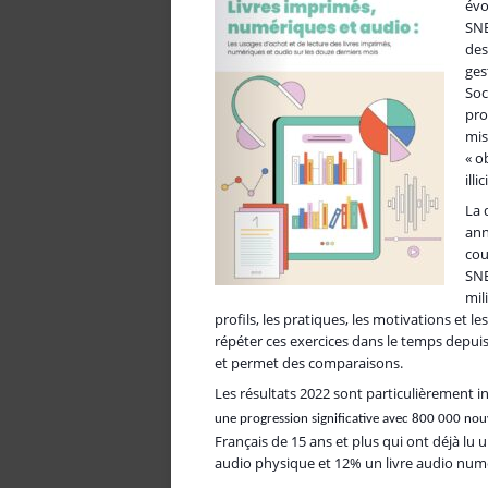
évo
SNE
des
ges
Soc
pro
mis
« o
ill
La 
ann
cou
SNE
mil
profils, les pratiques, les motivations et l
répéter ces exercices dans le temps depui
et permet des comparaisons.
Les résultats 2022 sont particulièrement 
une progression significative avec 800 000 nouv
Français de 15 ans et plus qui ont déjà lu 
audio physique et 12% un livre audio num