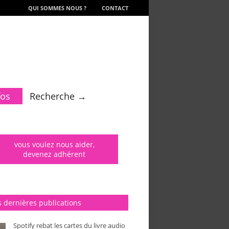
QUI SOMMES NOUS ?
CONTACT
fos
Recherche →
vous voulez nous aider,
devenez adhérent
 dernières publications
Spotify rebat les cartes du livre audio