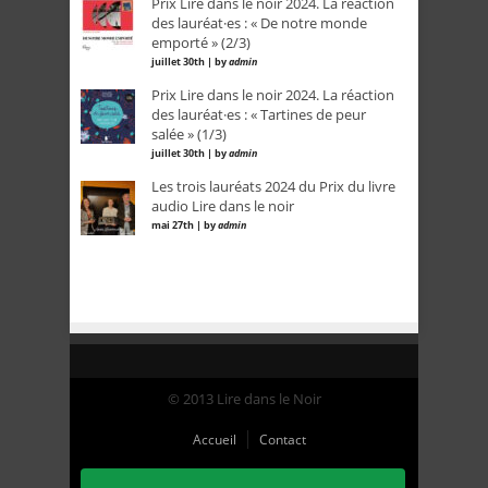
Prix Lire dans le noir 2024. La réaction
des lauréat·es : « De notre monde
emporté » (2/3)
juillet 30th | by
admin
Prix Lire dans le noir 2024. La réaction
des lauréat·es : « Tartines de peur
salée » (1/3)
juillet 30th | by
admin
Les trois lauréats 2024 du Prix du livre
audio Lire dans le noir
mai 27th | by
admin
© 2013 Lire dans le Noir
Accueil
Contact