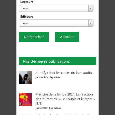
Lecteurs
Tous
Editeurs
Tous
Rechercher
Annuler
Nos dernières publications
Spotify rebat les cartes du livre audio
janvier 6th | by
admin
Prix Lire dans le noir 2024. La réaction
des lauréat·es : « Le Couple et l’Argent »
(3/3)
juillet 30th | by
admin