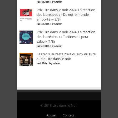
juillet 30th | by
admin
Prix Lire dans le noir 2024. La réaction
des lauréat·es : « De notre monde
emporté » (2/3)
juillet 30th | by
admin
Prix Lire dans le noir 2024. La réaction
des lauréat·es : « Tartines de peur
salée » (1/3)
juillet 30th | by
admin
Les trois lauréats 2024 du Prix du livre
audio Lire dans le noir
mai 27th | by
admin
© 2013 Lire dans le Noir
Accueil
Contact