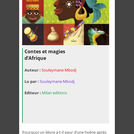
Contes et magies
d’Afrique
Auteur :
Souleymane Mbodj
Lu par :
Souleymane Mbodj
Editeur :
Milan editions
Pourquoi un lièvre a-t-il peur d’une hyène après