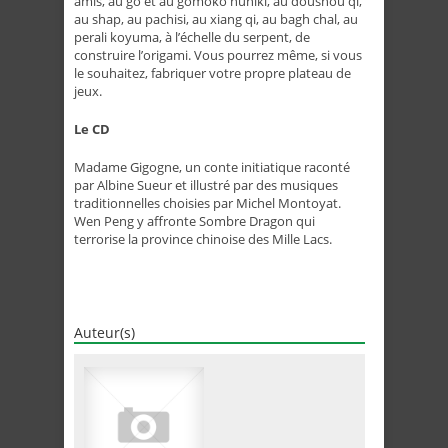
amis, au go et au gomoko nuniki, au doushou qi,
au shap, au pachisi, au xiang qi, au bagh chal, au
perali koyuma, à l’échelle du serpent, de
construire l’origami. Vous pourrez même, si vous
le souhaitez, fabriquer votre propre plateau de
jeux.
Le CD
Madame Gigogne, un conte initiatique raconté
par Albine Sueur et illustré par des musiques
traditionnelles choisies par Michel Montoyat.
Wen Peng y affronte Sombre Dragon qui
terrorise la province chinoise des Mille Lacs.
Auteur(s)