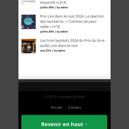
emporté » (2/3)
juillet 30th | by
admin
Prix Lire dans le noir 2024. La réaction
des lauréat·es : « Tartines de peur
salée » (1/3)
juillet 30th | by
admin
Les trois lauréats 2024 du Prix du livre
audio Lire dans le noir
mai 27th | by
admin
© 2013 Lire dans le Noir
Accueil
Contact
Revenir en haut ↑