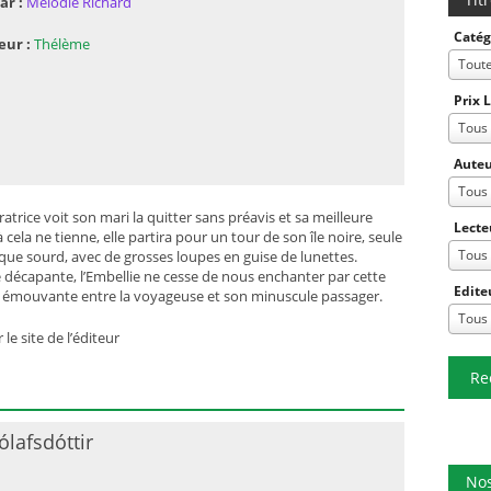
ar :
Mélodie Richard
Catég
eur :
Thélème
Tout
Prix 
Tous
Auteu
Tous
trice voit son mari la quitter sans préavis et sa meilleure
Lecte
 cela ne tienne, elle partira pour un tour de son île noire, seule
Tous
ue sourd, avec de grosses loupes en guise de lunettes.
décapante, l’Embellie ne cesse de nous enchanter par cette
Edite
ve, émouvante entre la voyageuse et son minuscule passager.
Tous
 le site de l’éditeur
Re
lafsdóttir
Nos