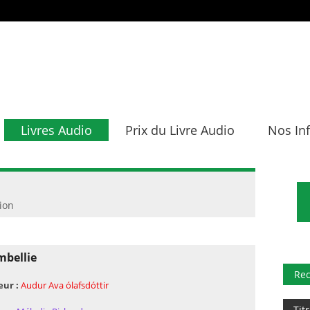
Livres Audio
Prix du Livre Audio
Nos In
tion
mbellie
Re
eur :
Audur Ava ólafsdóttir