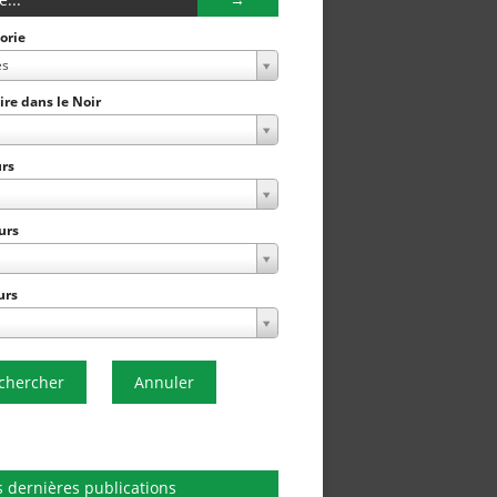
orie
es
Lire dans le Noir
rs
urs
urs
chercher
Annuler
 dernières publications