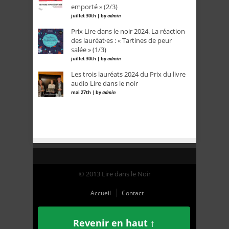
emporté » (2/3)
juillet 30th | by
admin
Prix Lire dans le noir 2024. La réaction
des lauréat·es : « Tartines de peur
salée » (1/3)
juillet 30th | by
admin
Les trois lauréats 2024 du Prix du livre
audio Lire dans le noir
mai 27th | by
admin
© 2013 Lire dans le Noir
Accueil
Contact
Revenir en haut ↑