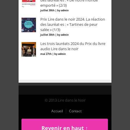
des lauréat·es : « De notre monde
emporté » (2/3)
juillet 30th | by
admin
Prix Lire dans le noir 2024. La réaction
des lauréat·es : « Tartines de peur
salée » (1/3)
juillet 30th | by
admin
Les trois lauréats 2024 du Prix du livre
audio Lire dans le noir
mai 27th | by
admin
© 2013 Lire dans le Noir
Accueil
Contact
Revenir en haut ↑