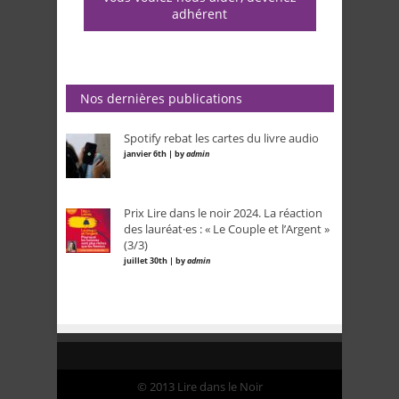
adhérent
Nos dernières publications
Spotify rebat les cartes du livre audio
janvier 6th | by
admin
Prix Lire dans le noir 2024. La réaction
des lauréat·es : « Le Couple et l’Argent »
(3/3)
juillet 30th | by
admin
© 2013 Lire dans le Noir