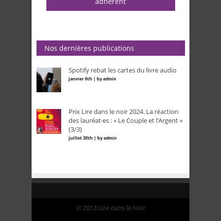
adhérent
Nos dernières publications
Spotify rebat les cartes du livre audio
janvier 6th | by
admin
Prix Lire dans le noir 2024. La réaction
des lauréat·es : « Le Couple et l’Argent »
(3/3)
juillet 30th | by
admin
© 2013 Lire dans le Noir