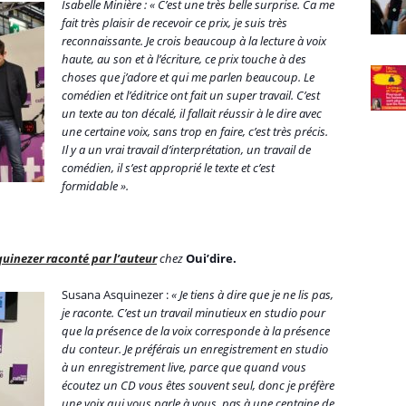
Isabelle Minière : « C’est une très belle surprise. Ca me
fait très plaisir de recevoir ce prix, je suis très
reconnaissante. Je crois beaucoup à la lecture à voix
haute, au son et à l’écriture, ce prix touche à des
choses que j’adore et qui me parlen beaucoup. Le
comédien et l’éditrice ont fait un super travail. C’est
un texte au ton décalé, il fallait réussir à le dire avec
une certaine voix, sans trop en faire, c’est très précis.
Il y a un vrai travail d’interprétation, un travail de
comédien, il s’est approprié le texte et c’est
formidable ».
uinezer raconté par l’auteur
chez
Oui’dire.
Susana Asquinezer :
« Je tiens à dire que je ne lis pas,
je raconte. C’est un travail minutieux en studio pour
que la présence de la voix corresponde à la présence
du conteur. Je préférais un enregistrement en studio
à un enregistrement live, parce que quand vous
écoutez un CD vous êtes souvent seul, donc je préfère
une voix qui vous parle à vous, pas à une centaine de