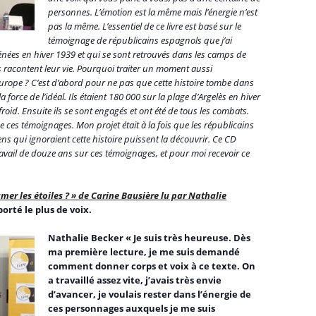
personnes. L’émotion est la même mais l’énergie n’est
pas la même. L’essentiel de ce livre est basé sur le
témoignage de républicains espagnols que j’ai
yrénées en hiver 1939 et qui se sont retrouvés dans les camps de
 racontent leur vie. Pourquoi traiter un moment aussi
’Europe ? C’est d’abord pour ne pas que cette histoire tombe dans
a force de l’idéal. Ils étaient 180 000 sur la plage d’Argelès en hiver
oid. Ensuite ils se sont engagés et ont été de tous les combats.
de ces témoignages. Mon projet était à la fois que les républicains
gens qui ignoraient cette histoire puissent la découvrir. Ce CD
vail de douze ans sur ces témoignages, et pour moi recevoir ce
umer les étoiles ? » de Carine Bausière lu par Nathalie
rté le plus de voix.
Nathalie Becker «
Je suis très heureuse. Dès
ma première lecture, je me suis demandé
comment donner corps et voix à ce texte. On
a travaillé assez vite, j’avais très envie
d’avancer, je voulais rester dans l’énergie de
ces personnages auxquels je me suis