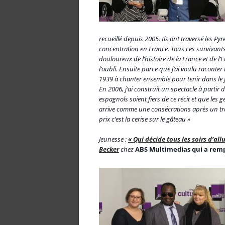
recueillé depuis 2005. Ils ont traversé les P
concentration en France. Tous ces survivants
douloureux de l’histoire de la France et de l
l’oubli. Ensuite parce que j’ai voulu raconter l
1939 à chanter ensemble pour tenir dans le fr
En 2006, j’ai construit un spectacle à partir 
espagnols soient fiers de ce récit et que les 
arrive comme une consécrations après un tra
prix c’est la cerise sur le gâteau »
Jeunesse :
« Qui décide tous les soirs d’all
Becker
chez
ABS Multimedias qui a rempo