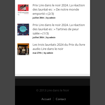
Prix Lire dans le noir 2024. La réaction
des lauréat·es : « De notre monde
emporté » (2/3)
juillet 30th | by
admin
Prix Lire dans le noir 2024. La réaction
des lauréat·es : « Tartines de peur
salée » (1/3)
juillet 30th | by
admin
Les trois lauréats 2024 du Prix du livre
audio Lire dans le noir
mai 27th | by
admin
© 2013 Lire dans le Noir
Accueil
Contact