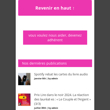
Revenir en haut ↑
vous voulez nous aider, devenez
adhérent
Nos dernières publications
Spotify rebat les cartes du livre audio
janvier 6th | by
admin
Prix Lire dans le noir 2024. La réaction
des lauréat·es : « Le Couple et l’Argent »
(3/3)
juillet 30th | by
admin