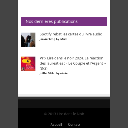
Nos dernières publications
Spotify rebat les cartes du livre audio
janvier 6th | by
admin
Prix Lire dans le noir 2024. La réaction
des lauréat·es : « Le Couple et l’Argent »
(3/3)
juillet 30th | by
admin
© 2013 Lire dans le Noir
Accueil
Contact