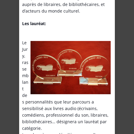
auprès de libraires, de bibliothécaires, et
d’acteurs du monde culturel.
Les lauréat:
Le
Jur
y,
ras
se
mb
lan
t
de
s personnalités que leur parcours a
sensibilisé aux livres audio (écrivains,
comédiens, professionnel du son, libraires,
bibliothécaires… désignera un lauréat par
catégorie.