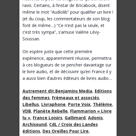
ravis. Certains, à l’instar de Bricabook, disent
même le mot “Audiolib” pour qualifier un livre !
(et du coup, les commentateurs de son blog
font de même…) “Ce n’est pas la seule, et
c’est très sympa”, s’amuse Valérie Lévy-
Soussan.
On espère juste que cette première
expérience, apparemment réussie, permettra
à ces blogueurs de se pencher davantage sur
le livre audio, et de découvrir qu’en France il y
a aussi bien d’autres éditeurs de livres audio…
Autrement dit,
Benjamins Media
,
Editions
des femmes
,
Frémeaux et associés
,
Libellus
,
Livraphone
,
Porte Voix
,
Thélème
,
VDB
,
Planète Rebelle
,
Flammarion « Livre
lu »
,
France Loisirs
,
Gallimard
,
Adonis
,
Archisound
,
CdL / Croix des Landes
éditions
,
Des Oreilles Pour Lire
,