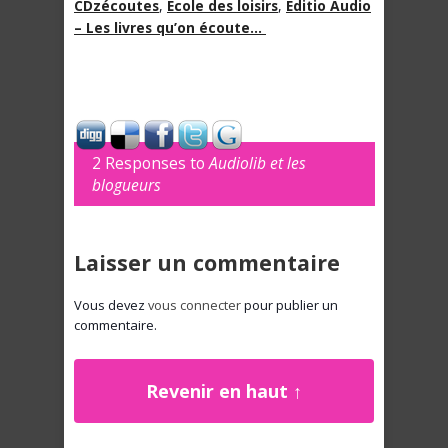
CDzécoutes
,
Ecole des loisirs
,
Editio Audio
– Les livres qu’on écoute…
2 Responses to
Audiolib et les
blogueurs
Laisser un commentaire
Vous devez
vous connecter
pour publier un
commentaire.
Revenir en haut ↑