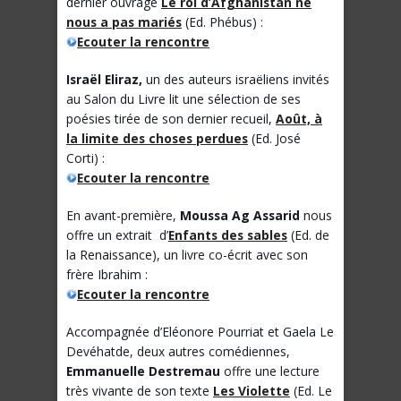
dernier ouvrage
Le roi d’Afghanistan ne
nous a pas mariés
(Ed. Phébus) :
Ecouter la rencontre
Israël Eliraz
,
un des auteurs israëliens invités
au Salon du Livre lit une sélection de ses
poésies tirée de son dernier recueil,
Août, à
la limite des choses perdues
(Ed. José
Corti) :
Ecouter la rencontre
En avant-première,
Moussa Ag Assarid
nous
offre un extrait d’
Enfants des sables
(Ed. de
la Renaissance), un livre co-écrit avec son
frère Ibrahim :
Ecouter la rencontre
Accompagnée d’Eléonore Pourriat et Gaela Le
Devéhatde, deux autres comédiennes,
Emmanuelle Destremau
offre une lecture
très vivante de son texte
Les Violette
(Ed. Le