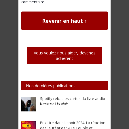
commentaire.
Revenir en haut ↑
vous voulez nous aider, devenez
adhérent
Nos dernières publications
Spotify rebat les cartes du livre audio
janvier 6th | by
admin
Prix Lire dans le noir 2024. La réaction
des lauréat·es : « Le Couple et