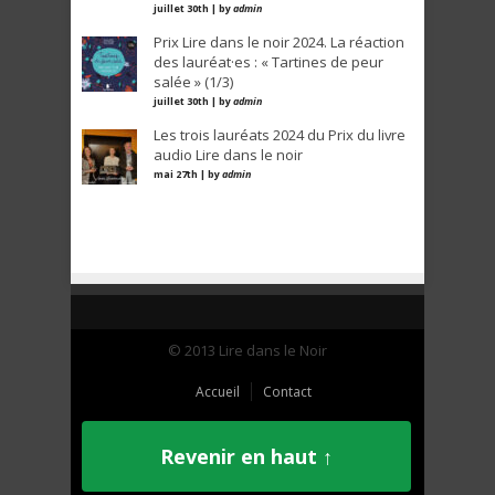
juillet 30th | by
admin
Prix Lire dans le noir 2024. La réaction
des lauréat·es : « Tartines de peur
salée » (1/3)
juillet 30th | by
admin
Les trois lauréats 2024 du Prix du livre
audio Lire dans le noir
mai 27th | by
admin
© 2013 Lire dans le Noir
Accueil
Contact
Revenir en haut ↑