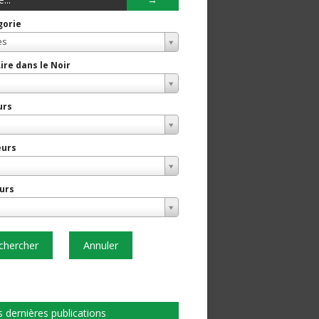
gorie
es
Lire dans le Noir
urs
eurs
urs
chercher
Annuler
 dernières publications