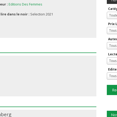
eur :
Editions Des Femmes
Caté
 lire dans le noir :
Selection 2021
Tout
Prix 
Tous
Aute
Tous
Lect
Tous
Edite
Tous
Re
nberg
Nos