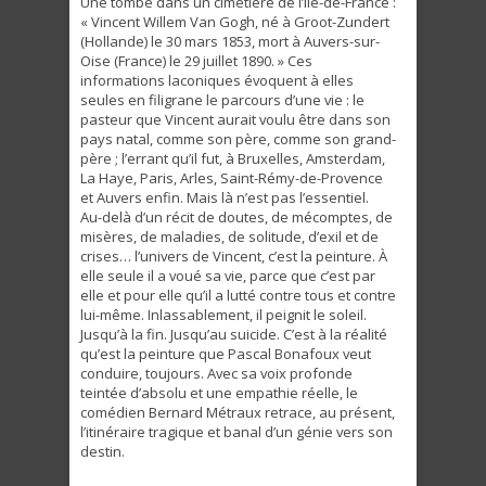
Une tombe dans un cimetière de l’Île-de-France :
« Vincent Willem Van Gogh, né à Groot-Zundert
(Hollande) le 30 mars 1853, mort à Auvers-sur-
Oise (France) le 29 juillet 1890. » Ces
informations laconiques évoquent à elles
seules en filigrane le parcours d’une vie : le
pasteur que Vincent aurait voulu être dans son
pays natal, comme son père, comme son grand-
père ; l’errant qu’il fut, à Bruxelles, Amsterdam,
La Haye, Paris, Arles, Saint-Rémy-de-Provence
et Auvers enfin. Mais là n’est pas l’essentiel.
Au-delà d’un récit de doutes, de mécomptes, de
misères, de maladies, de solitude, d’exil et de
crises… l’univers de Vincent, c’est la peinture. À
elle seule il a voué sa vie, parce que c’est par
elle et pour elle qu’il a lutté contre tous et contre
lui-même. Inlassablement, il peignit le soleil.
Jusqu’à la fin. Jusqu’au suicide. C’est à la réalité
qu’est la peinture que Pascal Bonafoux veut
conduire, toujours. Avec sa voix profonde
teintée d’absolu et une empathie réelle, le
comédien Bernard Métraux retrace, au présent,
l’itinéraire tragique et banal d’un génie vers son
destin.