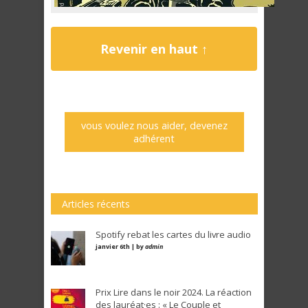
Revenir en haut ↑
vous voulez nous aider, devenez
adhérent
Articles récents
Spotify rebat les cartes du livre audio
janvier 6th | by
admin
Prix Lire dans le noir 2024. La réaction
des lauréat·es : « Le Couple et