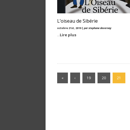
L’oiseau de Sibérie
octobre 21st, 2019 |
par stephane devernay
...
Lire plus
«
‹
19
20
21