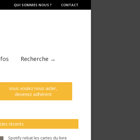
QUI SOMMES NOUS ?
CONTACT
nfos
Recherche →
vous voulez nous aider,
devenez adhérent
icles récents
Spotify rebat les cartes du livre