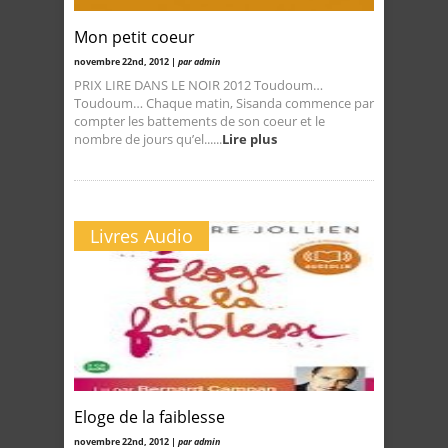
Mon petit coeur
novembre 22nd, 2012 |
par admin
PRIX LIRE DANS LE NOIR 2012 Toudoum…
Toudoum… Chaque matin, Sisanda commence par
compter les battements de son coeur et le
nombre de jours qu’el......
Lire plus
Livres Audio
Eloge de la faiblesse
novembre 22nd, 2012 |
par admin