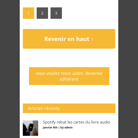
1
2
3
Revenir en haut ↑
vous voulez nous aider, devenez
adhérent
Articles récents
Spotify rebat les cartes du livre audio
janvier 6th | by
admin