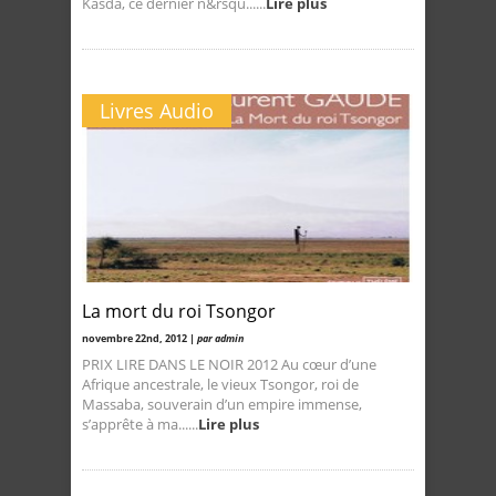
Kasda, ce dernier n&rsqu......
Lire plus
Livres Audio
La mort du roi Tsongor
novembre 22nd, 2012 |
par admin
PRIX LIRE DANS LE NOIR 2012 Au cœur d’une
Afrique ancestrale, le vieux Tsongor, roi de
Massaba, souverain d’un empire immense,
s’apprête à ma......
Lire plus