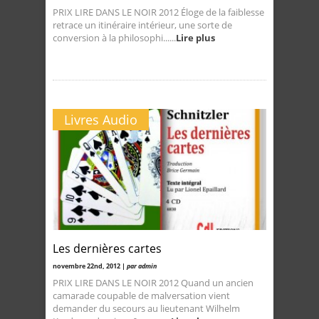
PRIX LIRE DANS LE NOIR 2012 Éloge de la faiblesse
retrace un itinéraire intérieur, une sorte de
conversion à la philosophi......
Lire plus
Livres Audio
Les dernières cartes
novembre 22nd, 2012 |
par admin
PRIX LIRE DANS LE NOIR 2012 Quand un ancien
camarade coupable de malversation vient
demander du secours au lieutenant Wilhelm