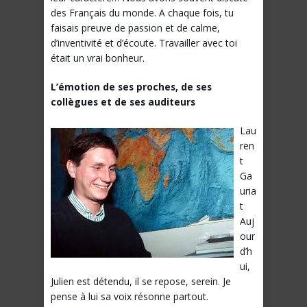
des Français du monde. A chaque fois, tu
faisais preuve de passion et de calme,
d’inventivité et d’écoute. Travailler avec toi
était un vrai bonheur.
L’émotion de ses proches, de ses
collègues et de ses auditeurs
Lau
ren
t
Ga
uria
t
Auj
our
d’h
ui,
Julien est détendu, il se repose, serein. Je
pense à lui sa voix résonne partout.