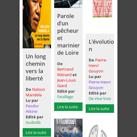
Parole
d’un
pêcheur
et
L’évolutio
marinier
n
de Loire
Un long
De
Pierre-
chemin
De
Henri
Bertrand
vers la
Gouyon
Ménard
et
Lu par
liberté
Jean-Louis
Pierre-Henri
Giard
Gouyon
De
Nelson
Edité par
Edité par
Mandela
Feuillage
De Vive Voix
Lu par
Feodor
Lire la suite
Lire la suite
Atkine
Edité par
Audiolib
Lire la suite