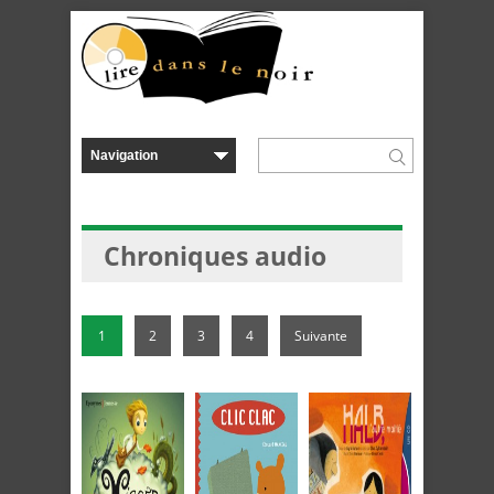
Chroniques audio
1
2
3
4
Suivante