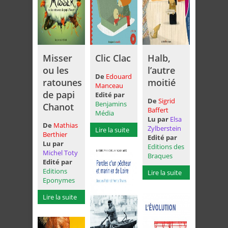
Misser
Clic Clac
Halb,
ou les
l’autre
De
Edouard
ratounes
moitié
Manceau
de papi
Edité par
De
Sigrid
Benjamins
Chanot
Baffert
Média
Lu par
Elsa
De
Mathias
Zylberstein
Lire la suite
Berthier
Edité par
Lu par
Editions des
Michel Toty
Braques
Edité par
Editions
Lire la suite
Eponymes
Lire la suite