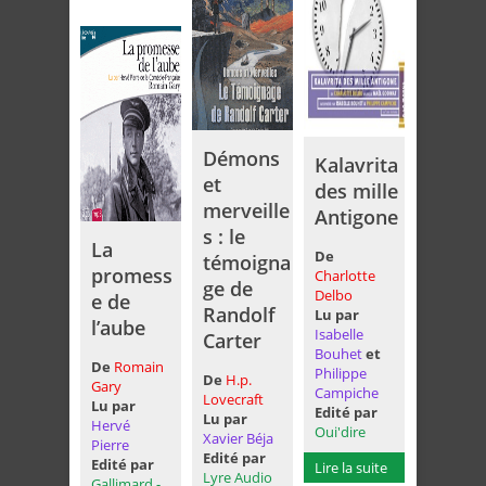
Démons
Kalavrita
et
des mille
merveille
Antigone
s : le
La
De
témoigna
promess
Charlotte
ge de
Delbo
e de
Randolf
Lu par
l’aube
Isabelle
Carter
Bouhet
et
De
Romain
Philippe
De
H.p.
Gary
Campiche
Lovecraft
Lu par
Edité par
Lu par
Hervé
Oui'dire
Xavier Béja
Pierre
Edité par
Edité par
Lire la suite
Lyre Audio
Gallimard -