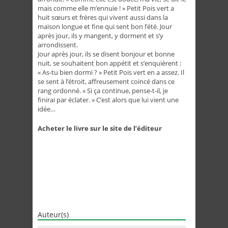
mais comme elle m’ennuie ! » Petit Pois vert a
huit sœurs et frères qui vivent aussi dans la
maison longue et fine qui sent bon l’été. Jour
après jour, ils y mangent, y dorment et s’y
arrondissent.
Jour après jour, ils se disent bonjour et bonne
nuit, se souhaitent bon appétit et s’enquièrent :
« As-tu bien dormi ? » Petit Pois vert en a assez. Il
se sent à l’étroit, affreusement coincé dans ce
rang ordonné. « Si ça continue, pense-t-il, je
finirai par éclater. » C’est alors que lui vient une
idée…
Acheter le livre sur le site de l’éditeur
Auteur(s)